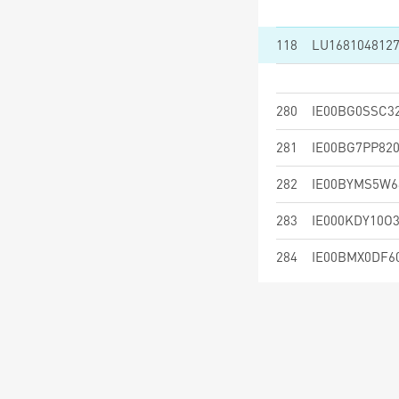
118
LU168104812
280
IE00BG0SSC3
281
IE00BG7PP82
282
IE00BYMS5W6
283
IE000KDY10O
284
IE00BMX0DF6