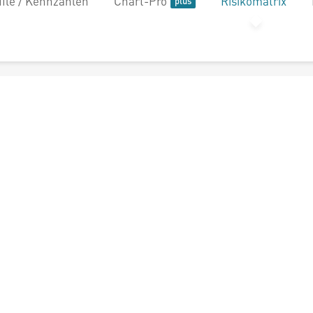
file / Kennzahlen
Chart-Pro
Risikomatrix