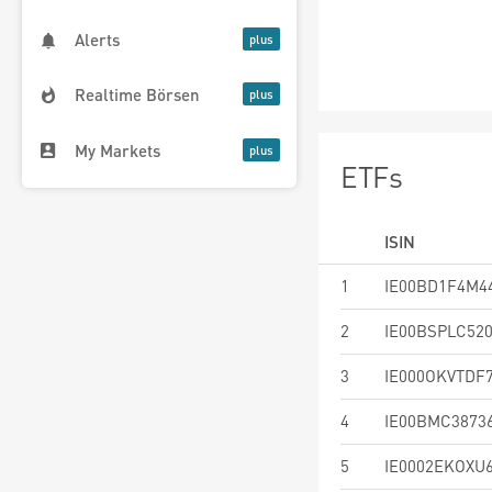
Alerts
Realtime Börsen
My Markets
ETFs
ISIN
1
IE00BD1F4M4
2
IE00BSPLC52
3
IE000OKVTDF
4
IE00BMC3873
5
IE0002EKOXU