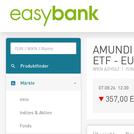
AMUNDI 
ETF - E
Produktfinder
WKN A2H562 | ISIN
Märkte
07.08.26 12:30
357,00
E
Intro
Indizes & Aktien
Fonds