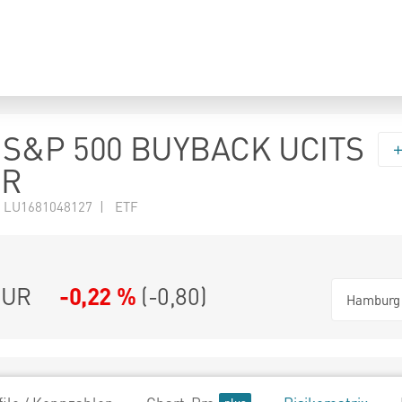
S&P 500 BUYBACK UCITS
UR
 LU1681048127 | ETF
UR
-0,22 %
(
-0,80
)
Hamburg