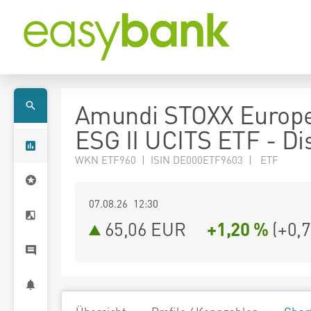
Amundi STOXX Europ
ESG II UCITS ETF - Di
WKN ETF960 | ISIN DE000ETF9603 | ETF
07.08.26 12:30
65,06
EUR
+1,20 %
(
+0,