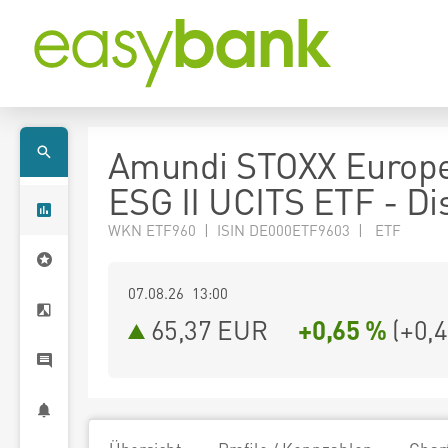
Amundi STOXX Europ
ESG II UCITS ETF - Di
WKN ETF960 | ISIN DE000ETF9603 | ETF
07.08.26 13:00
65,37
EUR
+0,65 %
(
+0,