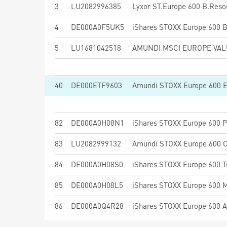
3
LU2082996385
Lyxor ST.Europe 600 B.Reso
4
DE000A0F5UK5
5
LU1681042518
AMUNDI MSCI EUROPE VALU
40
DE000ETF9603
Amundi STOXX Europe 600 ES
82
DE000A0H08N1
83
LU2082999132
84
DE000A0H08S0
85
DE000A0H08L5
iShares STOXX Europe 600 
86
DE000A0Q4R28