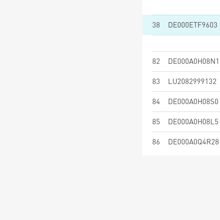
38
DE000ETF9603
82
DE000A0H08N1
83
LU2082999132
84
DE000A0H08S0
85
DE000A0H08L5
86
DE000A0Q4R28