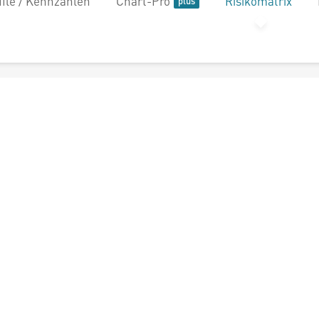
file / Kennzahlen
Chart-Pro
Risikomatrix