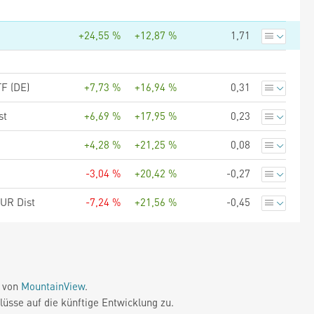
+24,55 %
+12,87 %
1,71
F (DE)
+7,73 %
+16,94 %
0,31
st
+6,69 %
+17,95 %
0,23
+4,28 %
+21,25 %
0,08
-3,04 %
+20,42 %
-0,27
EUR Dist
-7,24 %
+21,56 %
-0,45
e von
MountainView
.
üsse auf die künftige Entwicklung zu.