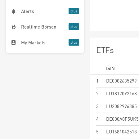
Alerts
Realtime Börsen
My Markets
ETFs
ISIN
1
DE0002635299
2
LU1812092168
3
LU2082996385
4
DE000A0F5UK5
5
LU1681042518