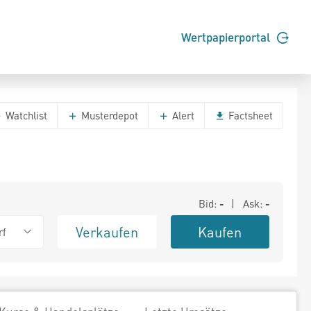
Wertpapierportal
Watchlist
Musterdepot
Alert
Factsheet
Bid:
-
| Ask:
-
Verkaufen
Kaufen
rf