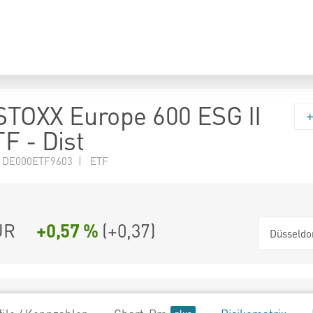
TOXX Europe 600 ESG II
F - Dist
N DE000ETF9603 | ETF
UR
+0,57 %
(
+0,37
)
Düsseldo