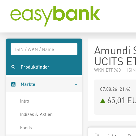
Amundi S
UCITS ET
Produktfinder
WKN ETF960 | ISI
Märkte
07.08.26 21:46
65,01
E
Intro
Indizes & Aktien
Fonds