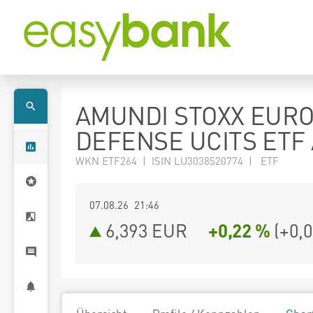
AMUNDI STOXX EUR
DEFENSE UCITS ETF
WKN ETF264 | ISIN LU3038520774 | ETF
07.08.26 21:46
6,393
EUR
+0,22 %
(
+0,