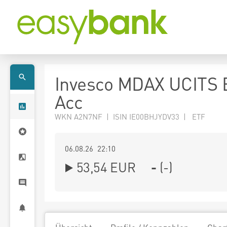
Invesco MDAX UCITS 
Acc
WKN A2N7NF | ISIN IE00BHJYDV33 | ETF
06.08.26 22:10
53,54
EUR
-
(
-
)