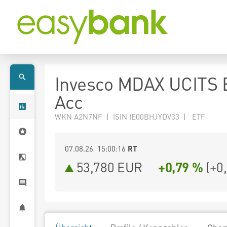
Invesco MDAX UCITS 
Acc
WKN A2N7NF | ISIN IE00BHJYDV33 | ETF
07.08.26 15:00:16
RT
53,780
EUR
+0,79 %
(
+0