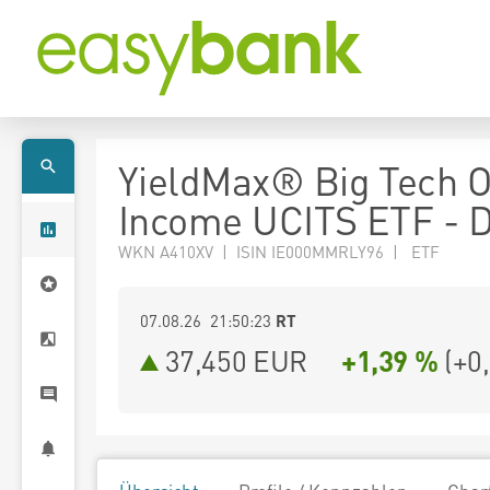
YieldMax® Big Tech O
Income UCITS ETF - D
WKN A410XV | ISIN IE000MMRLY96 | ETF
07.08.26 21:50:23
RT
37,450
EUR
+1,39 %
(
+0