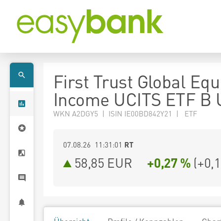
First Trust Global Equ
Income UCITS ETF B
WKN A2DGY5 | ISIN IE00BD842Y21 | ETF
07.08.26 11:31:01
RT
58,85
EUR
+0,27 %
(
+0,