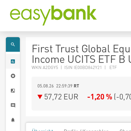
First Trust Global Equ
Income UCITS ETF B
WKN A2DGY5 | ISIN IE00BD842Y21 | ETF
05.08.26 22:59:39
RT
57,72
EUR
-1,20 %
(
-0,7