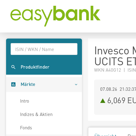
Invesco 
UCITS E
Produktfinder
WKN A40G12 | ISIN
Märkte
07.08.26 21:32:3
6,069
E
Intro
Indizes & Aktien
Fonds