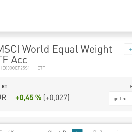
MSCI World Equal Weight
TF Acc
 IE000OEF25S1 | ETF
7
RT
UR
+0,45 %
(
+0,027
)
gettex