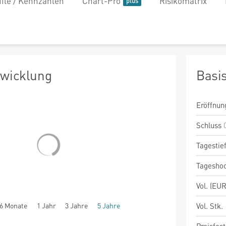
file / Kennzahlen
Chart-Pro
Risikomatrix
twicklung
Basi
Eröffnun
Schluss
Tagestie
Tagesho
Vol. (EUR
6 Monate
1 Jahr
3 Jahre
5 Jahre
Vol. Stk.