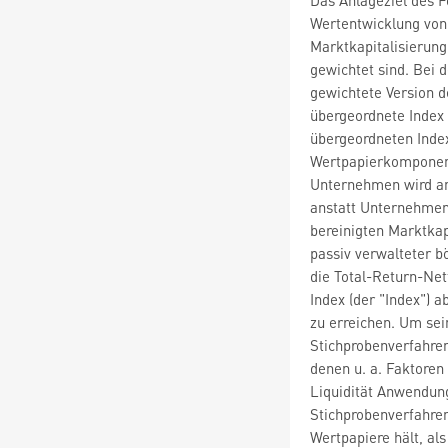
Wertentwicklung von
Marktkapitalisierung 
gewichtet sind. Bei 
gewichtete Version d
übergeordnete Index 
übergeordneten Inde
Wertpapierkomponent
Unternehmen wird an
anstatt Unternehmen
bereinigten Marktkap
passiv verwalteter b
die Total-Return-Ne
Index (der "Index") 
zu erreichen. Um sei
Stichprobenverfahren
denen u. a. Faktoren
Liquidität Anwendun
Stichprobenverfahren
Wertpapiere hält, al