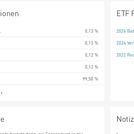
tionen
ETF 
.
0,13 %
2026 Bas
0,13 %
2024 Ver
0,12 %
2022 Rec
0,12 %
99,50 %
ie
Noti
onds besteht darin, ein Engagement in der