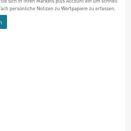
Sie sich in Ihren Markets plus Account ein um schnell
fach persönliche Notizen zu Wertpapiere zu erfassen.
n