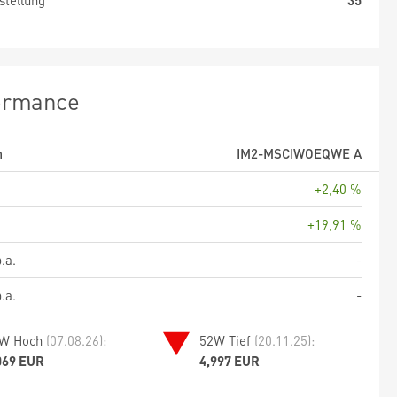
stellung
35
ormance
m
IM2-MSCIWOEQWE A
+2,40 %
+19,91 %
.a.
-
.a.
-
W Hoch
(07.08.26):
52W Tief
(20.11.25):
069 EUR
4,997 EUR