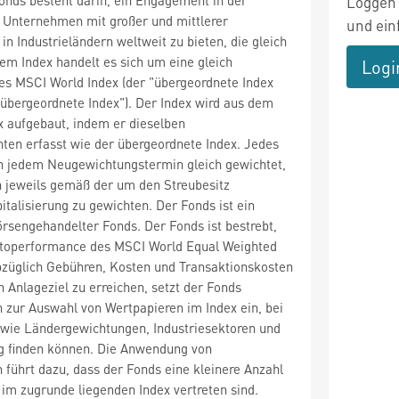
Loggen 
 Unternehmen mit großer und mittlerer
und ein
in Industrieländern weltweit zu bieten, die gleich
dem Index handelt es sich um eine gleich
Logi
es MSCI World Index (der "übergeordnete Index
übergeordnete Index"). Der Index wird aus dem
x aufgebaut, indem er dieselben
en erfasst wie der übergeordnete Index. Jedes
 jedem Neugewichtungstermin gleich gewichtet,
 jeweils gemäß der um den Streubesitz
italisierung zu gewichten. Der Fonds ist ein
örsengehandelter Fonds. Der Fonds ist bestrebt,
ttoperformance des MSCI World Equal Weighted
abzüglich Gebühren, Kosten und Transaktionskosten
n Anlageziel zu erreichen, setzt der Fonds
 zur Auswahl von Wertpapieren im Index ein, bei
 wie Ländergewichtungen, Industriesektoren und
g finden können. Die Anwendung von
 führt dazu, dass der Fonds eine kleinere Anzahl
s im zugrunde liegenden Index vertreten sind.