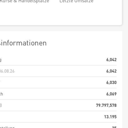
Kurse & Handelsplätze
Letzte Umsätze
sinformationen
g
6,042
06.08.26
6,042
f
6,030
ch
6,069
)
79.797,578
13.195