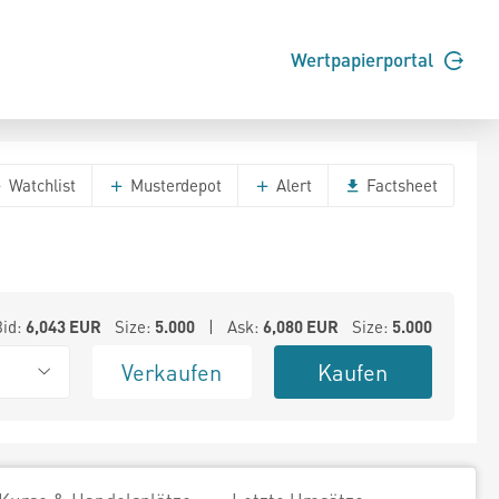
Wertpapierportal
Watchlist
Musterdepot
Alert
Factsheet
Bid:
6,043
EUR
Size:
5.000
| Ask:
6,080
EUR
Size:
5.000
Verkaufen
Kaufen