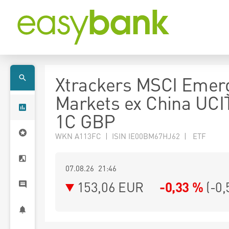
Xtrackers MSCI Emer
Markets ex China UCI
1C GBP
WKN A113FC | ISIN IE00BM67HJ62 | ETF
07.08.26 21:46
153,06
EUR
-0,33 %
(
-0,