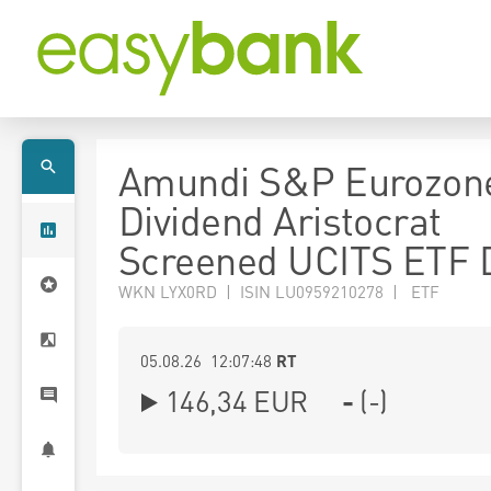
Amundi S&P Eurozon
Dividend Aristocrat
Screened UCITS ETF D
WKN LYX0RD | ISIN LU0959210278 | ETF
05.08.26 12:07:48
RT
146,34
EUR
-
(
-
)