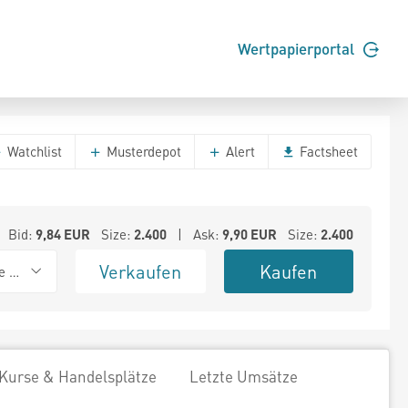
Wertpapierportal
Watchlist
Musterdepot
Alert
Factsheet
Bid:
9,84
EUR
Size:
2.400
| Ask:
9,90
EUR
Size:
2.400
Verkaufen
Kaufen
e BSX
Kurse & Handelsplätze
Letzte Umsätze