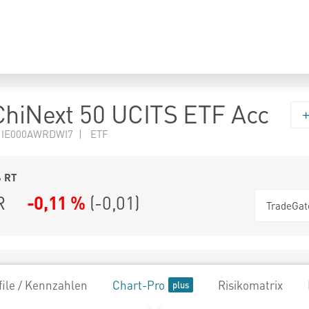
ChiNext 50 UCITS ETF Acc
N IE000AWRDWI7 | ETF
6
RT
R
-0,11 %
(
-0,01
)
TradeGat
file / Kennzahlen
Chart-Pro
Risikomatrix