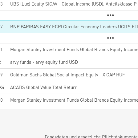
13
UBS (Lux) Equity SICAV - Global Income (USD), Anteilsklasse P
27
21
Morgan Stanley Investment Funds Global Brands Equity Incom
2
arvy funds - arvy equity fund USD
99
Goldman Sachs Global Social Impact Equity - X CAP HUF
X4
ACATIS Global Value Total Return
30
Fondsdaten und gesetzliche Pflichtdokument