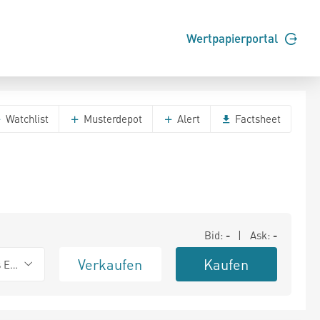
Wertpapierportal
Watchlist
Musterdepot
Alert
Factsheet
Bid:
-
| Ask:
-
Verkaufen
Kaufen
s Exchange