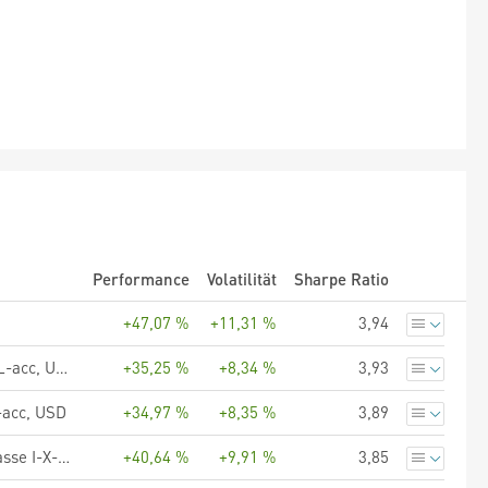
Performance
Volatilität
Sharpe Ratio
+47,07 %
+11,31 %
3,94
UBS (Lux) Equity SICAV - Global Income (USD), Anteilsklasse QL-acc, USD
+35,25 %
+8,34 %
3,93
-acc, USD
+34,97 %
+8,35 %
3,89
UBS (Lux) Equity SICAV - Global High Dividend (USD), Anteilsklasse I-X-acc, USD
+40,64 %
+9,91 %
3,85