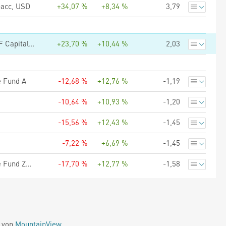
-acc, USD
+34,07 %
+8,34 %
3,79
BNP PARIBAS EASY ECPI Circular Economy Leaders UCITS ETF Capitalisation
+23,70 %
+10,44 %
2,03
e Fund A
-12,68 %
+12,76 %
-1,19
-10,64 %
+10,93 %
-1,20
-15,56 %
+12,43 %
-1,45
-7,22 %
+6,69 %
-1,45
Morgan Stanley Investment Funds Global Brands Equity Income Fund ZHR (EUR)
-17,70 %
+12,77 %
-1,58
e von
MountainView
.