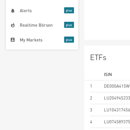
Alerts
Realtime Börsen
My Markets
ETFs
ISIN
1
DE000A415W
2
LU20494523
3
LU10431745
4
LU07458937