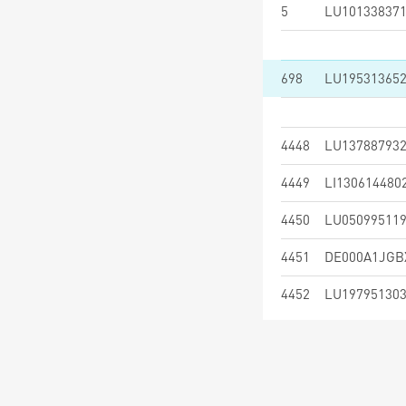
5
LU10133837
698
LU19531365
4448
LU13788793
4449
LI130614480
4450
LU05099511
4451
DE000A1JGB
4452
LU19795130