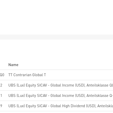
Name
Q0
TT Contrarian Global T
32
61
UBS (Lux) Equity SICAV - Global Income (USD), Anteilsklasse Q
59