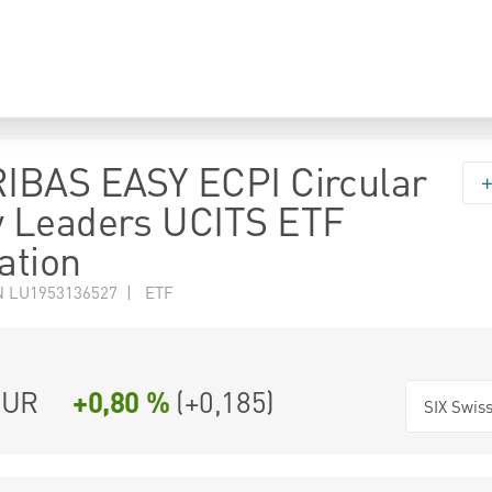
IBAS EASY ECPI Circular
 Leaders UCITS ETF
ation
N LU1953136527 | ETF
UR
+0,80 %
(
+0,185
)
SIX Swis