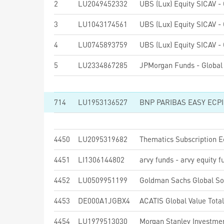
2
LU2049452332
3
LU1043174561
4
LU0745893759
5
LU2334867285
JPMorgan Funds - Global 
714
LU1953136527
4450
LU2095319682
Thematics Subscription 
4451
LI1306144802
arvy funds - arvy equity 
4452
LU0509951199
4453
DE000A1JGBX4
ACATIS Global Value Tota
4454
LU1979513030