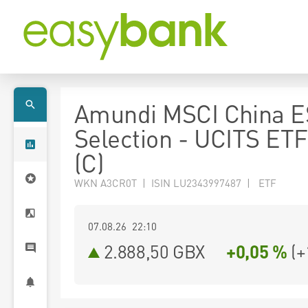
Amundi MSCI China 
Selection - UCITS ET
(C)
WKN A3CR0T | ISIN LU2343997487 | ETF
07.08.26 22:10
2.888,50
GBX
+0,05 %
(
+