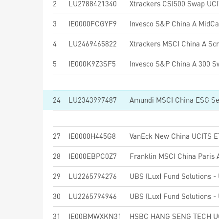
2
LU2788421340
Xtrackers CSI500 Swap UC
3
IE0000FCGYF9
Invesco S&P China A MidC
4
LU2469465822
Xtrackers MSCI China A S
5
IE000K9Z3SF5
Invesco S&P China A 300 S
24
LU2343997487
Amundi MSCI China ESG Sel
27
IE0000H445G8
VanEck New China UCITS E
28
IE000EBPC0Z7
Franklin MSCI China Paris 
29
LU2265794276
30
LU2265794946
31
IE00BMWXKN31
HSBC HANG SENG TECH U