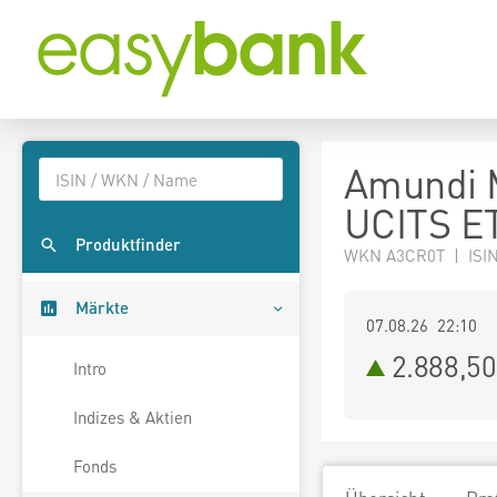
Amundi M
UCITS ET
Produktfinder
WKN A3CR0T | ISI
Märkte
07.08.26 22:10
2.888,50
Intro
Indizes & Aktien
Fonds