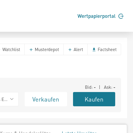
Wertpapierportal
Watchlist
Musterdepot
Alert
Factsheet
Bid:
-
| Ask:
-
Verkaufen
Kaufen
s Exchange