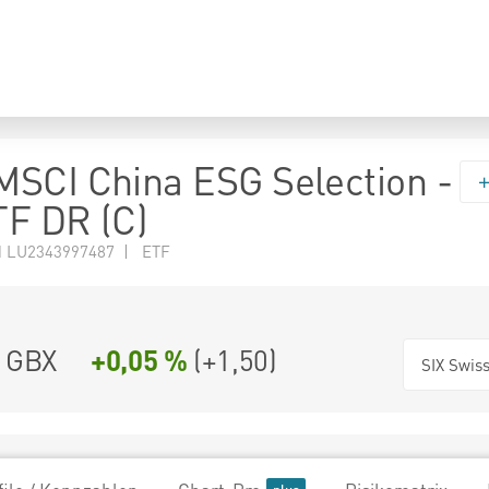
SCI China ESG Selection -
F DR (C)
N LU2343997487 | ETF
GBX
+0,05 %
(
+1,50
)
SIX Swis