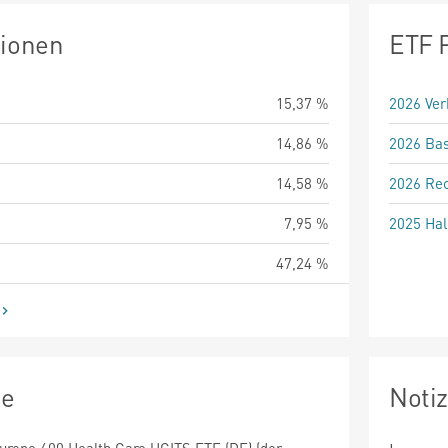
tionen
ETF 
15,37 %
2026 Ver
14,86 %
2026 Bas
14,58 %
2026 Rec
7,95 %
2025 Hal
47,24 %
ie
Noti
urope 600 Health Care UCITS ETF (DE) (der