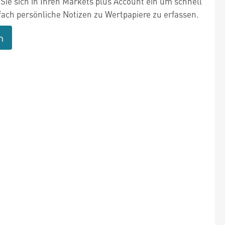
Sie sich in Ihren Markets plus Account ein um schnell
fach persönliche Notizen zu Wertpapiere zu erfassen.
n