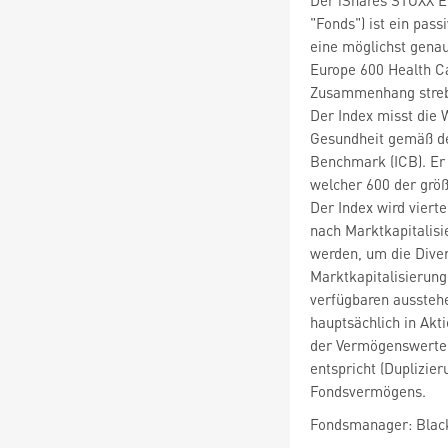
"Fonds") ist ein pass
eine möglichst gena
Europe 600 Health Ca
Zusammenhang strebt
Der Index misst die 
Gesundheit gemäß der
Benchmark (ICB). Er
welcher 600 der grö
Der Index wird vierte
nach Marktkapitalisi
werden, um die Diver
Marktkapitalisierung
verfügbaren aussteh
hauptsächlich in Akti
der Vermögenswerte 
entspricht (Duplizie
Fondsvermögens.
Fondsmanager: Blac