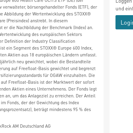
Loggen 
iv verwalteter, börsengehandelter Fonds (ETF), der
und ein
ue Abbildung der Wertentwicklung des STOXX®
re (Preisindex) anstrebt. In diesem
Logi
 er die Nachbildung der Benchmark (Index) an.
Wertentwicklung des europäischen Sektors
 Definition der Industry Classification
 ist ein Segment des STOXX® Europe 600 Index,
ßten Aktien aus 18 europäischen Ländern umfasst.
ljährlich neu gewichtet, wobei die Bestandteile
erung auf Freefloat-Basis gewichtet und begrenzt
sifizierungsstandards für OGAW einzuhalten. Die
 auf Freefloat-Basis ist der Marktwert der sofort
enden Aktien eines Unternehmens. Der Fonds legt
en an, um das Anlageziel zu erreichen. Der Anteil
im Fonds, der der Gewichtung des Index
rungsprozentsatz), beträgt mindestens 95 % des
kRock AM Deutschland AG