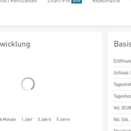
file / Kennzahlen
Chart-Pro
Risikomatrix
twicklung
Basi
Eröffnun
Schluss
Tagestie
Tagesho
Vol. (EUR
6 Monate
1 Jahr
3 Jahre
5 Jahre
Vol. Stk.