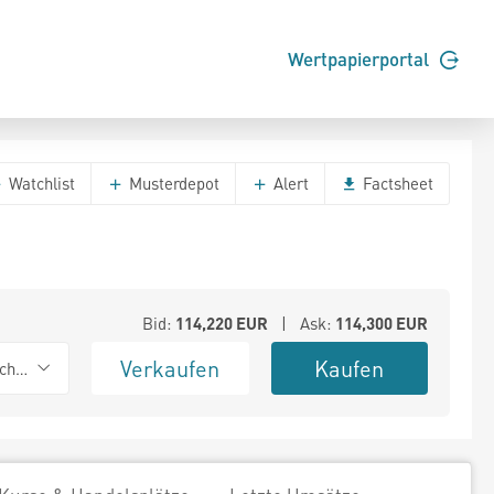
Wertpapierportal
Watchlist
Musterdepot
Alert
Factsheet
Bid:
114,220
EUR
| Ask:
114,300
EUR
Verkaufen
Kaufen
chwarz