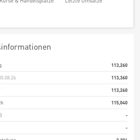
Kurse & Handelsplätze
Letzte Umsätze
sinformationen
g
113,260
05.08.26
113,360
f
113,260
ch
115,040
)
-
-