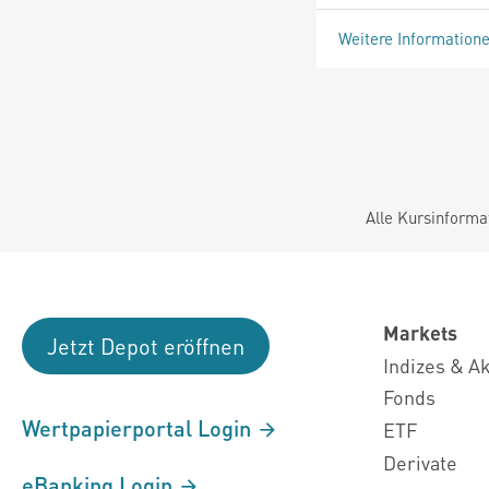
Weitere Information
Alle Kursinforma
Markets
Jetzt Depot eröffnen
Indizes & A
Fonds
Wertpapierportal Login
ETF
Derivate
eBanking Login