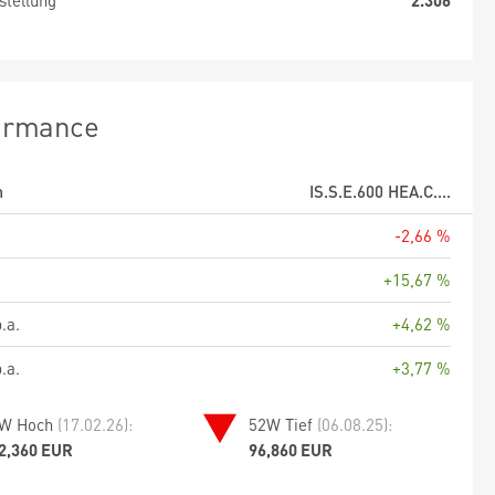
stellung
2.306
ormance
m
IS.S.E.600 HEA.C....
-2,66 %
+15,67 %
.a.
+4,62 %
.a.
+3,77 %
W Hoch
(17.02.26):
52W Tief
(06.08.25):
2,360 EUR
96,860 EUR