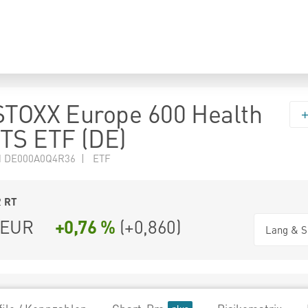
STOXX Europe 600 Health
TS ETF (DE)
N DE000A0Q4R36 | ETF
2
RT
EUR
+0,76 %
(
+0,860
)
Lang & S