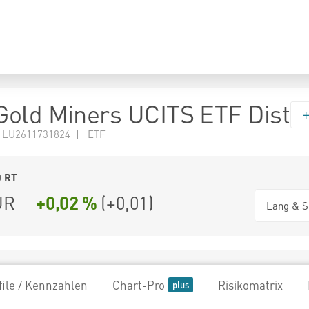
old Miners UCITS ETF Dist
 LU2611731824 | ETF
0
RT
UR
+0,02 %
(
+0,01
)
Lang & S
file / Kennzahlen
Chart-Pro
Risikomatrix