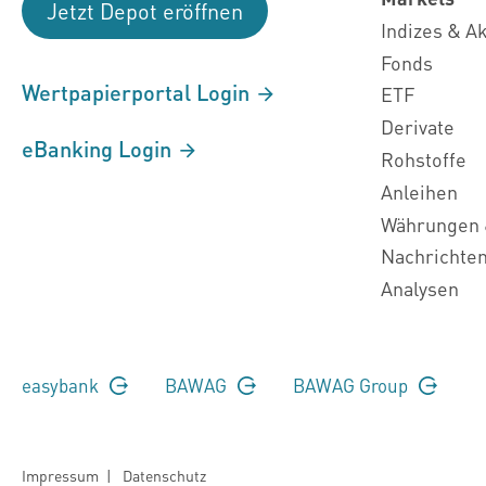
Jetzt Depot eröffnen
Indizes & A
Fonds
Wertpapierportal Login
ETF
Derivate
eBanking Login
Rohstoffe
Anleihen
Währungen 
Nachrichte
Analysen
easybank
BAWAG
BAWAG Group
Impressum
|
Datenschutz