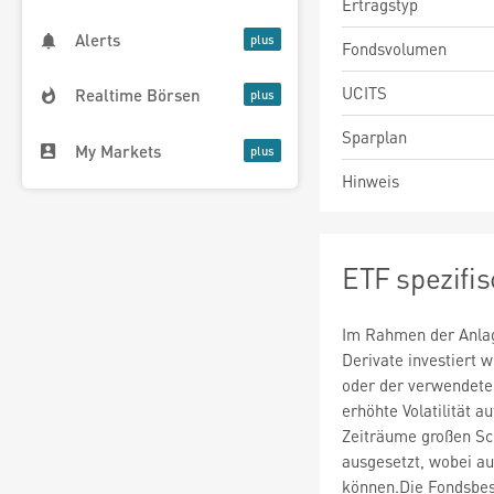
Ertragstyp
Alerts
Fondsvolumen
UCITS
Realtime Börsen
Sparplan
My Markets
Hinweis
ETF spezifi
Im Rahmen der Anlag
Derivate investiert
oder der verwendete
erhöhte Volatilität a
Zeiträume großen S
ausgesetzt, wobei au
können.Die Fondsbe