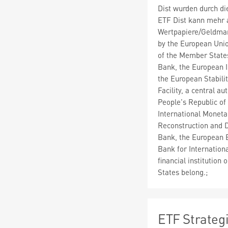
Dist wurden durch d
ETF Dist kann mehr 
Wertpapiere/Geldmar
by the European Union
of the Member States
Bank, the European 
the European Stabili
Facility, a central a
People's Republic of
International Moneta
Reconstruction and 
Bank, the European 
Bank for Internationa
financial institutio
States belong.;
ETF Strateg