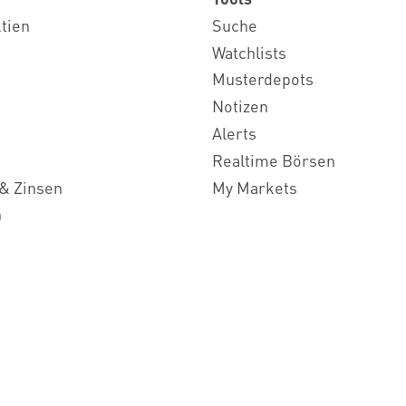
ktien
Suche
Watchlists
Musterdepots
Notizen
Alerts
Realtime Börsen
& Zinsen
My Markets
n