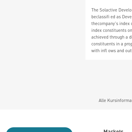
The Solactive Develo
beclassifi ed as Dev
thecompany's index c
index constituents on
achieved through a di
constituents in a pro
with infl ows and out
Alle Kursinforma
Markets