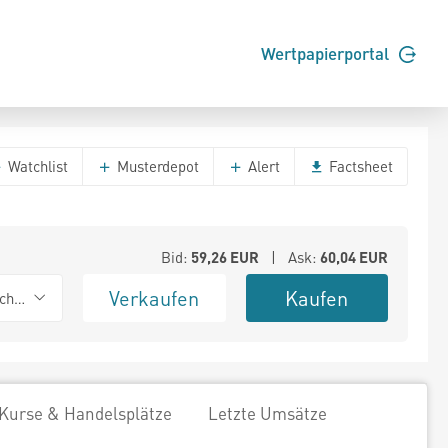
Wertpapierportal
Watchlist
Musterdepot
Alert
Factsheet
Bid:
59,26
EUR
| Ask:
60,04
EUR
Verkaufen
Kaufen
chwarz
Kurse & Handelsplätze
Letzte Umsätze