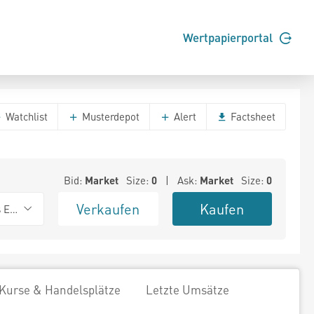
Wertpapierportal
Watchlist
Musterdepot
Alert
Factsheet
Bid:
Market
Size:
0
| Ask:
Market
Size:
0
Verkaufen
Kaufen
s Exchange
Kurse & Handelsplätze
Letzte Umsätze