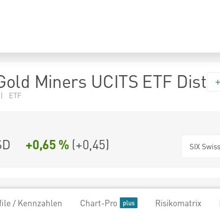
old Miners UCITS ETF Dist
 | ETF
SD
+0,65 %
(
+0,45
)
SIX Swis
file / Kennzahlen
Chart-Pro
Risikomatrix