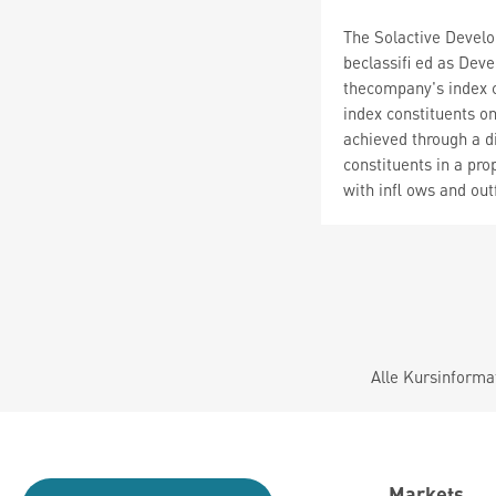
The Solactive Develo
beclassifi ed as Dev
thecompany's index c
index constituents on
achieved through a di
constituents in a pro
with infl ows and out
Alle Kursinforma
Markets