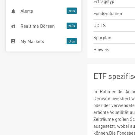
Ertragstyp
Alerts
Fondsvolumen
UCITS
Realtime Börsen
Sparplan
My Markets
Hinweis
ETF spezifi
Im Rahmen der Anlag
Derivate investiert
oder der verwendete
erhöhte Volatilität a
Zeiträume großen S
ausgesetzt, wobei au
können.Die Fondsbe