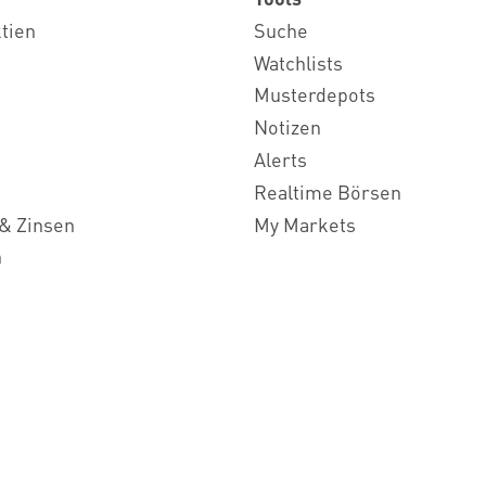
ktien
Suche
Watchlists
Musterdepots
Notizen
Alerts
Realtime Börsen
& Zinsen
My Markets
n