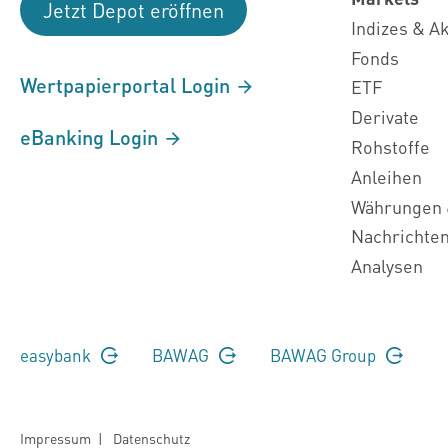
Jetzt Depot eröffnen
Indizes & A
Fonds
Wertpapierportal Login
ETF
Derivate
eBanking Login
Rohstoffe
Anleihen
Währungen 
Nachrichte
Analysen
easybank
BAWAG
BAWAG Group
Impressum
|
Datenschutz