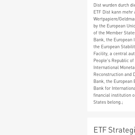
Dist wurden durch d
ETF Dist kann mehr 
Wertpapiere/Geldmar
by the European Union
of the Member States
Bank, the European 
the European Stabili
Facility, a central a
People's Republic of
International Moneta
Reconstruction and 
Bank, the European 
Bank for Internationa
financial institutio
States belong.;
ETF Strateg