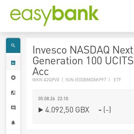
Invesco NASDAQ Next
Generation 100 UCIT
Acc
WKN A2QPVX | ISIN IE00BMD8KP97 | ETF
05.08.26 22:10
4.092,50
GBX
-
(
-
)