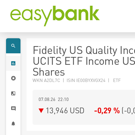
Fidelity US Quality I
UCITS ETF Income U
Shares
WKN A2DL7C | ISIN IE00BYXVGX24 | ETF
07.08.26 22:10
13,946
USD
-0,29 %
(
-0,