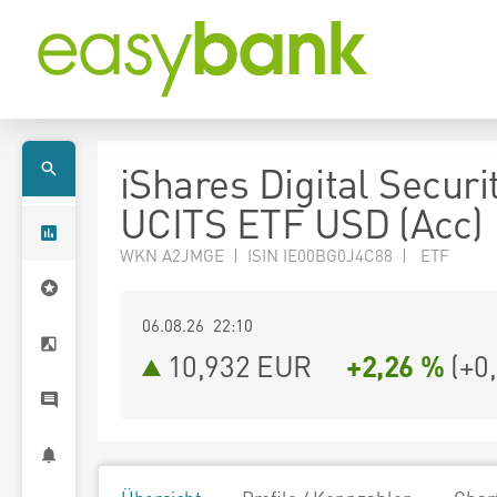
iShares Digital Securi
UCITS ETF USD (Acc)
WKN A2JMGE | ISIN IE00BG0J4C88 | ETF
06.08.26 22:10
10,932
EUR
+2,26 %
(
+0