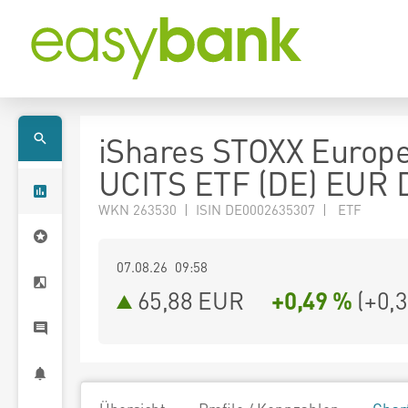
iShares STOXX Europ
UCITS ETF (DE) EUR D
WKN 263530 | ISIN DE0002635307 | ETF
07.08.26 09:58
65,88
EUR
+0,49 %
(
+0,