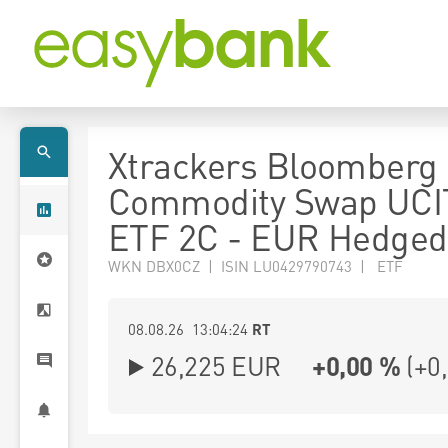
Xtrackers Bloomberg
Commodity Swap UCI
ETF 2C - EUR Hedged
WKN DBX0CZ | ISIN LU0429790743 | ETF
08.08.26 13:04:24
RT
26,225
EUR
+0,00 %
(
+0