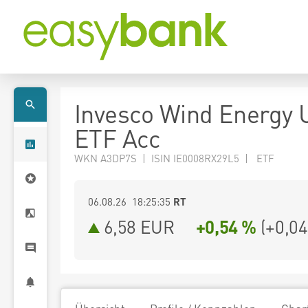
Invesco Wind Energy 
ETF Acc
WKN A3DP7S | ISIN IE0008RX29L5 | ETF
06.08.26 18:25:35
RT
6,58
EUR
+0,54 %
(
+0,04