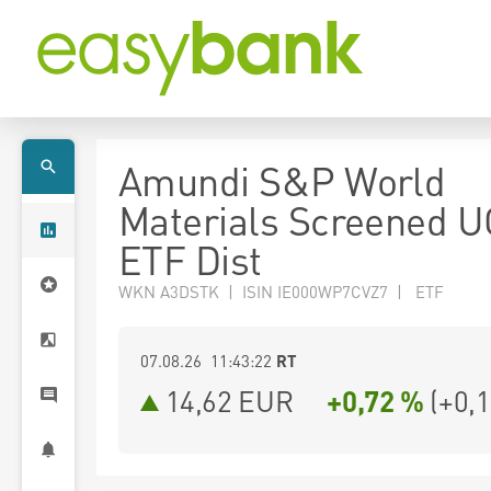
Amundi S&P World
Materials Screened U
ETF Dist
WKN A3DSTK | ISIN IE000WP7CVZ7 | ETF
07.08.26 11:43:22
RT
14,62
EUR
+0,72 %
(
+0,