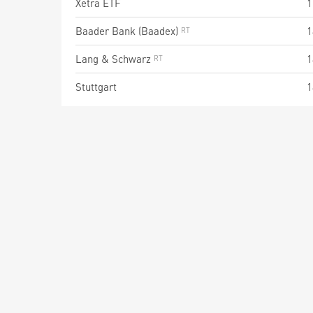
Xetra ETF
1
Baader Bank (Baadex)
1
Lang & Schwarz
1
Stuttgart
1