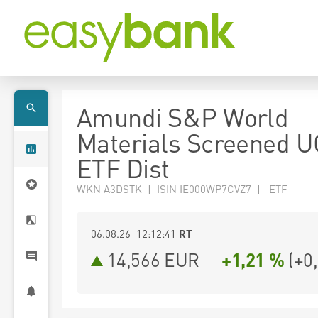
Amundi S&P World
Materials Screened U
ETF Dist
WKN A3DSTK | ISIN IE000WP7CVZ7 | ETF
06.08.26 12:12:41
RT
14,566
EUR
+1,21 %
(
+0