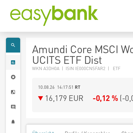
Amundi Core MSCI Wo
UCITS ETF Dist
WKN A3DH0A | ISIN IE000CNSFAR2 | ETF
10.08.26 14:17:51
RT
16,179
EUR
-0,12 %
(
-0,