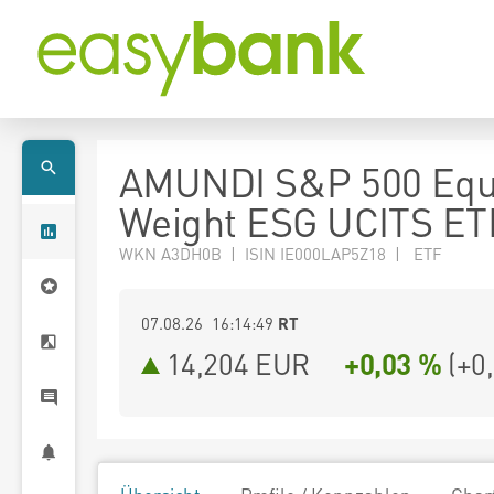
AMUNDI S&P 500 Equ
Weight ESG UCITS ET
WKN A3DH0B | ISIN IE000LAP5Z18 | ETF
07.08.26 16:14:49
RT
14,204
EUR
+0,03 %
(
+0