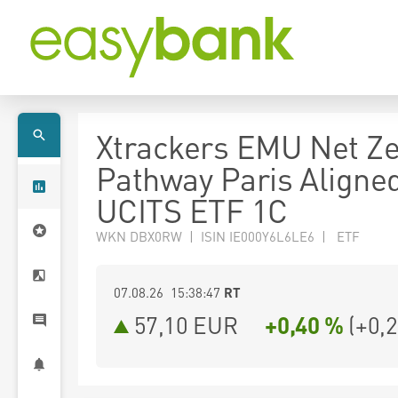
Xtrackers EMU Net Z
Pathway Paris Aligne
UCITS ETF 1C
WKN DBX0RW | ISIN IE000Y6L6LE6 | ETF
07.08.26 15:38:47
RT
57,10
EUR
+0,40 %
(
+0,