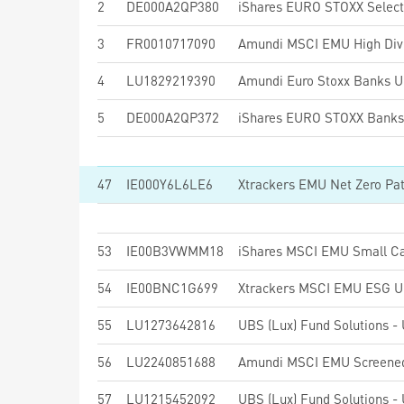
2
DE000A2QP380
3
FR0010717090
Amundi MSCI EMU High Div
4
LU1829219390
Amundi Euro Stoxx Banks U
5
DE000A2QP372
47
IE000Y6L6LE6
53
IE00B3VWMM18
iShares MSCI EMU Small Ca
54
IE00BNC1G699
Xtrackers MSCI EMU ESG U
55
LU1273642816
56
LU2240851688
Amundi MSCI EMU Screened
57
LU1215452092