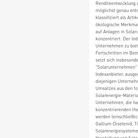
Renditeentwicklung d
möglichst genau ents
klassifiziert als Ar
ökologische Merkmale
auf Anlagen in Sola
konzentriert. Der In
Unternehmen zu biete
Fortschritten im Bere
setzt sich insbeson
"Solarunternehmen" g
Indexanbieter, ausg
diejenigen Unterneh
Umsatzes aus den fo
Solarenergie-Materia
Unternehmen, die hau
konzentrierenden th
werden (einschließli
Gallium-Diselenid, T
Solarenergiesysteme
Herstellung von Sol