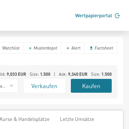
Wertpapierportal
Watchlist
Musterdepot
Alert
Factsheet
Bid:
9,033
EUR
Size:
1.500
| Ask:
9,340
EUR
Size:
1.500
Verkaufen
Kaufen
ank (Baadex)
Kurse & Handelsplätze
Letzte Umsätze