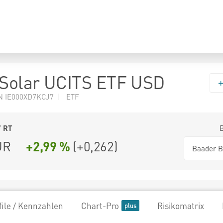
 Solar UCITS ETF USD
N IE000XD7KCJ7 | ETF
7
RT
UR
+2,99 %
(
+0,262
)
Baader B
file / Kennzahlen
Chart-Pro
Risikomatrix