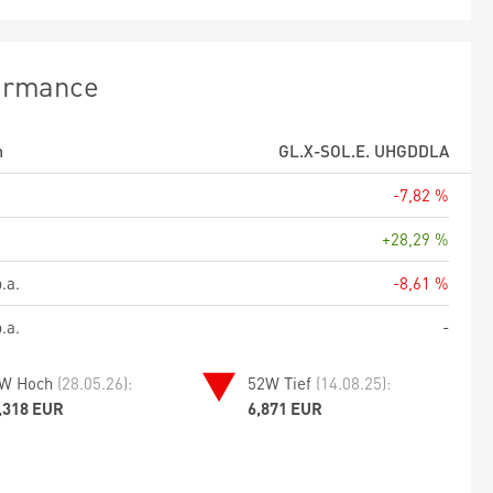
ormance
m
GL.X-SOL.E. UHGDDLA
-7,82 %
+28,29 %
.a.
-8,61 %
.a.
-
W Hoch
(28.05.26):
52W Tief
(14.08.25):
,318 EUR
6,871 EUR