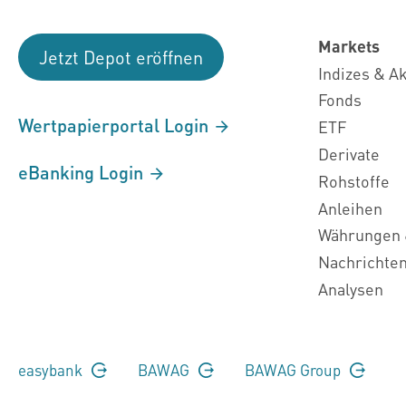
Markets
Jetzt Depot eröffnen
Indizes & A
Fonds
Wertpapierportal Login
ETF
Derivate
eBanking Login
Rohstoffe
Anleihen
Währungen 
Nachrichte
Analysen
easybank
BAWAG
BAWAG Group