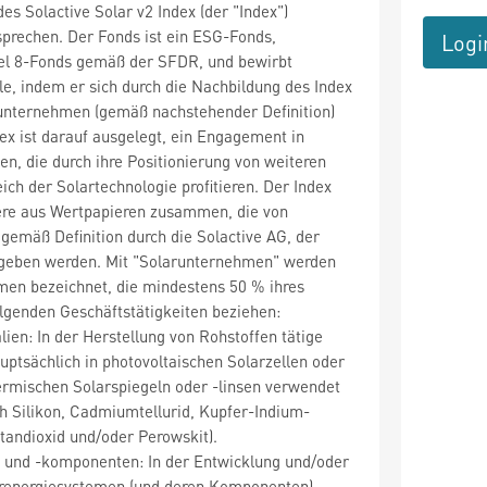
es Solactive Solar v2 Index (der "Index")
prechen. Der Fonds ist ein ESG-Fonds,
Logi
tikel 8-Fonds gemäß der SFDR, und bewirbt
, indem er sich durch die Nachbildung des Index
runternehmen (gemäß nachstehender Definition)
dex ist darauf ausgelegt, ein Engagement in
n, die durch ihre Positionierung von weiteren
ich der Solartechnologie profitieren. Der Index
dere aus Wertpapieren zusammen, die von
emäß Definition durch die Solactive AG, der
egeben werden. Mit "Solarunternehmen" werden
men bezeichnet, die mindestens 50 % ihres
lgenden Geschäftstätigkeiten beziehen:
lien: In der Herstellung von Rohstoffen tätige
ptsächlich in photovoltaischen Solarzellen oder
ermischen Solarspiegeln oder -linsen verwendet
ch Silikon, Cadmiumtellurid, Kupfer-Indium-
itandioxid und/oder Perowskit).
 und -komponenten: In der Entwicklung und/oder
arenergiesystemen (und deren Komponenten)