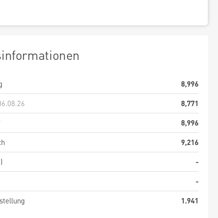
sinformationen
g
8,996
06.08.26
8,771
f
8,996
ch
9,216
)
-
-
stellung
1.941