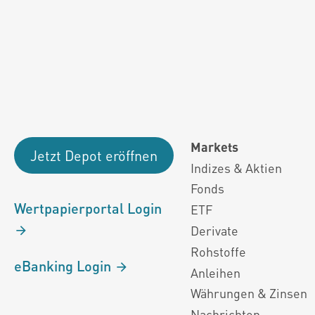
Fondsdaten und g
Performanceergebnisse der Vergange
Alle Kursinformationen sind nach den Bestimmung
Markets
Jetzt Depot eröffnen
Indizes & Aktien
Fonds
Wertpapierportal Login
ETF
Derivate
Rohstoffe
eBanking Login
Anleihen
Währungen & Zinsen
Nachrichten