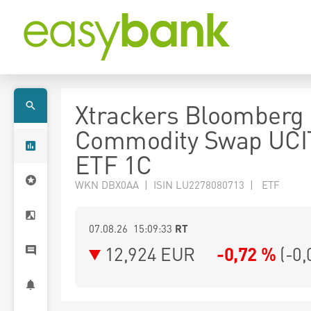
Xtrackers Bloomberg
Commodity Swap UCI
ETF 1C
WKN DBX0AA | ISIN LU2278080713 | ETF
07.08.26 15:09:33
RT
12,924
EUR
-0,72 %
(
-0,