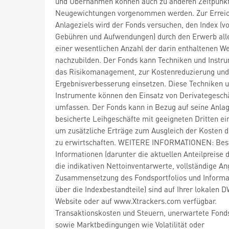
und Übernahmen können auch zu anderen Zeitpunk
Neugewichtungen vorgenommen werden. Zur Errei
Anlageziels wird der Fonds versuchen, den Index (v
Gebühren und Aufwendungen) durch den Erwerb all
einer wesentlichen Anzahl der darin enthaltenen W
nachzubilden. Der Fonds kann Techniken und Instru
das Risikomanagement, zur Kostenreduzierung und
Ergebnisverbesserung einsetzen. Diese Techniken 
Instrumente können den Einsatz von Derivategesch
umfassen. Der Fonds kann in Bezug auf seine Anla
besicherte Leihgeschäfte mit geeigneten Dritten ei
um zusätzliche Erträge zum Ausgleich der Kosten 
zu erwirtschaften. WEITERE INFORMATIONEN: Be
Informationen (darunter die aktuellen Anteilpreise 
die indikativen Nettoinventarwerte, vollständige A
Zusammensetzung des Fondsportfolios und Informa
über die Indexbestandteile) sind auf Ihrer lokalen 
Website oder auf www.Xtrackers.com verfügbar.
Transaktionskosten und Steuern, unerwartete Fond
sowie Marktbedingungen wie Volatilität oder