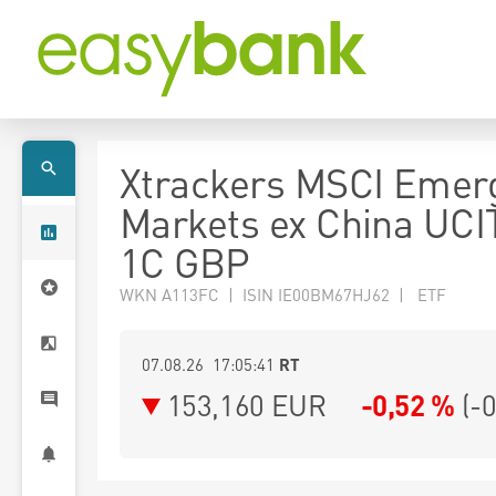
Xtrackers MSCI Emer
Markets ex China UCI
1C GBP
WKN A113FC | ISIN IE00BM67HJ62 | ETF
07.08.26 17:05:41
RT
153,160
EUR
-0,52 %
(
-