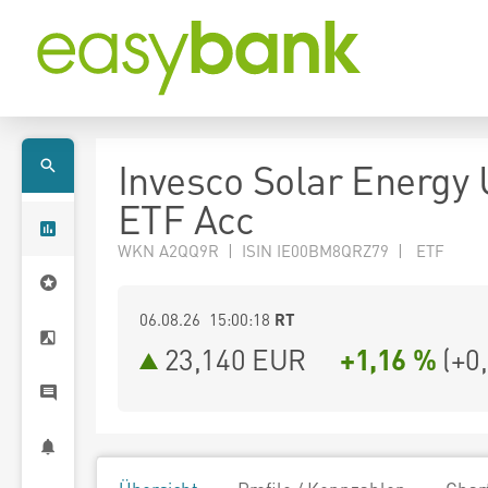
Invesco Solar Energy
ETF Acc
WKN A2QQ9R | ISIN IE00BM8QRZ79 | ETF
06.08.26 15:00:18
RT
23,140
EUR
+1,16 %
(
+0