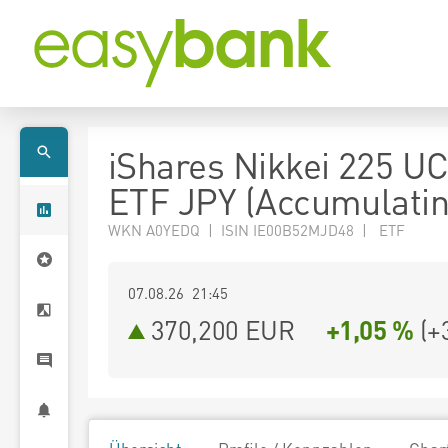
iShares Nikkei 225 U
ETF JPY (Accumulatin
WKN A0YEDQ | ISIN IE00B52MJD48 | ETF
07.08.26 21:45
370,200
EUR
+1,05 %
(
+