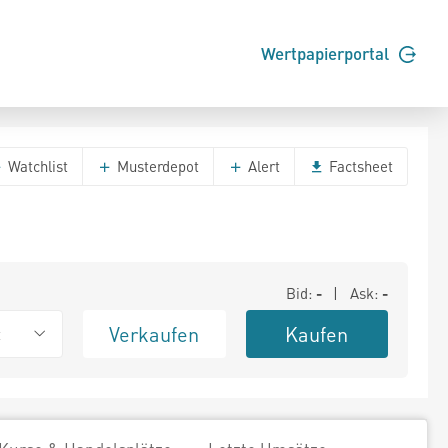
Wertpapierportal
Watchlist
Musterdepot
Alert
Factsheet
Bid:
-
| Ask:
-
Verkaufen
Kaufen
t