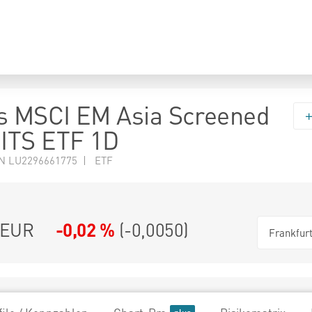
s MSCI EM Asia Screened
ITS ETF 1D
N LU2296661775 | ETF
EUR
-0,02 %
(
-0,0050
)
Frankfur