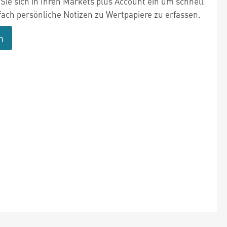
Sie sich in Ihren Markets plus Account ein um schnell
fach persönliche Notizen zu Wertpapiere zu erfassen.
n