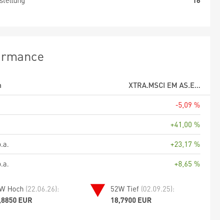
stellung
16
ormance
m
XTRA.MSCI EM AS.E...
-5,09 %
+41,00 %
.a.
+23,17 %
.a.
+8,65 %
W Hoch
(22.06.26):
52W Tief
(02.09.25):
,8850 EUR
18,7900 EUR