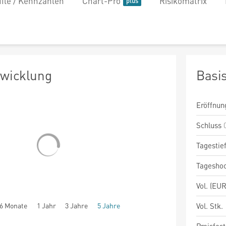
file / Kennzahlen
Chart-Pro
Risikomatrix
twicklung
Basi
Eröffnun
Schluss
Tagestie
Tagesho
Vol. (EUR
6 Monate
1 Jahr
3 Jahre
5 Jahre
Vol. Stk.