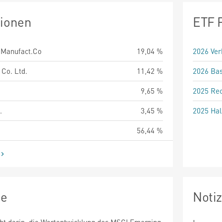
tionen
ETF 
.Manufact.Co
19,04 %
2026 Ver
Co. Ltd.
11,42 %
2026 Bas
9,65 %
2025 Rec
.
3,45 %
2025 Hal
56,44 %
ie
Noti
eht darin, die Wertentwicklung des MSCI Emerging