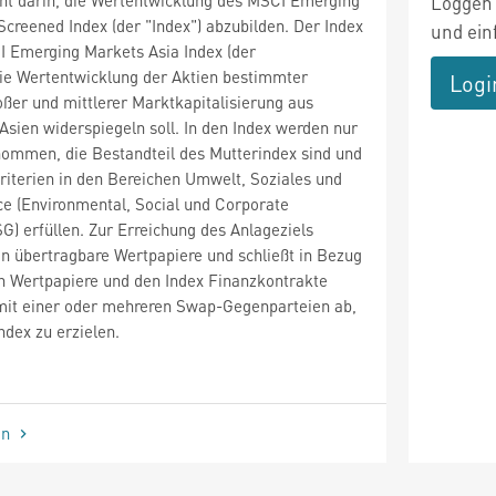
Loggen 
Screened Index (der "Index") abzubilden. Der Index
und ein
I Emerging Markets Asia Index (der
die Wertentwicklung der Aktien bestimmter
Logi
ßer und mittlerer Marktkapitalisierung aus
Asien widerspiegeln soll. In den Index werden nur
mmen, die Bestandteil des Mutterindex sind und
iterien in den Bereichen Umwelt, Soziales und
e (Environmental, Social und Corporate
G) erfüllen. Zur Erreichung des Anlageziels
 in übertragbare Wertpapiere und schließt in Bezug
n Wertpapiere und den Index Finanzkontrakte
 mit einer oder mehreren Swap-Gegenparteien ab,
ndex zu erzielen.
en