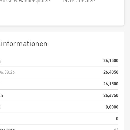
Kurse & Handelsplätze
Letzte Umsätze
sinformationen
g
26,1500
06.08.26
26,4050
f
26,1500
ch
26,6750
)
0,0000
0