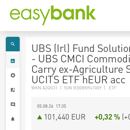
UBS (Irl) Fund Solutio
- UBS CMCI Commodi
Carry ex-Agriculture 
UCITS ETF hEUR acc
WKN A2QG31 | ISIN IE00BN941009 | ETF
05.08.26 17:35
101,440
EUR
+0,32 %
(
+