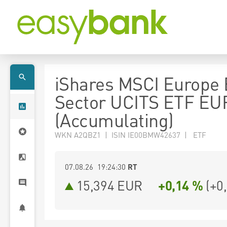
iShares MSCI Europe 
Sector UCITS ETF EU
(Accumulating)
WKN A2QBZ1 | ISIN IE00BMW42637 | ETF
07.08.26 19:24:30
RT
15,394
EUR
+0,14 %
(
+0