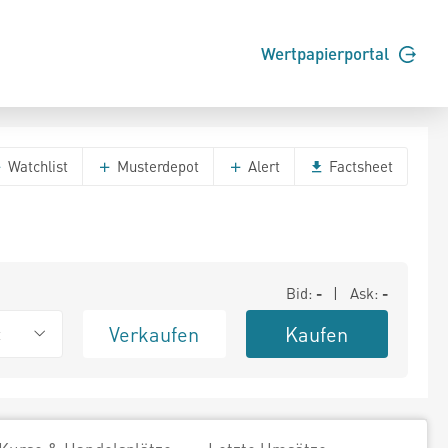
Wertpapierportal
Watchlist
Musterdepot
Alert
Factsheet
Bid:
-
| Ask:
-
Verkaufen
Kaufen
t