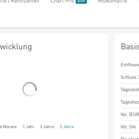
file / Kennzahlen
Chart-Pro
Risikomatrix
twicklung
Basi
Eröffnun
Schluss
Tagestie
Tagesho
Vol. (EUR
6 Monate
1 Jahr
3 Jahre
5 Jahre
Vol. Stk.