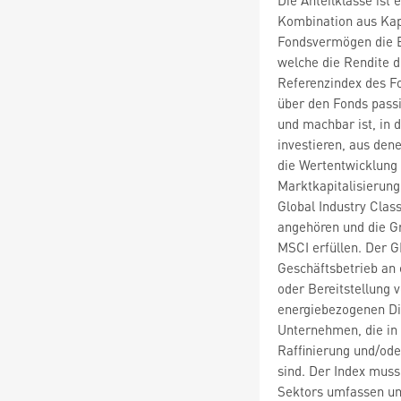
Kombination aus Kap
Fondsvermögen die Er
welche die Rendite 
Referenzindex des Fo
über den Fonds passi
und machbar ist, in d
investieren, aus den
die Wertentwicklung
Marktkapitalisierung
Global Industry Clas
angehören und die Gr
MSCI erfüllen. Der 
Geschäftsbetrieb an e
oder Bereitstellung 
energiebezogenen Di
Unternehmen, die in 
Raffinierung und/ode
sind. Der Index muss
Sektors umfassen und