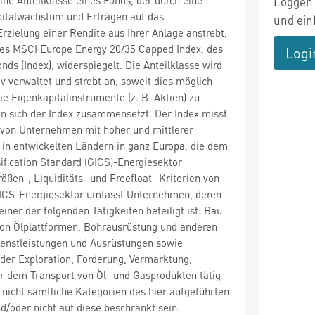
Loggen 
italwachstum und Erträgen auf das
und ein
zielung einer Rendite aus Ihrer Anlage anstrebt,
des MSCI Europe Energy 20/35 Capped Index, des
Logi
nds (Index), widerspiegelt. Die Anteilklasse wird
v verwaltet und strebt an, soweit dies möglich
ie Eigenkapitalinstrumente (z. B. Aktien) zu
en sich der Index zusammensetzt. Der Index misst
 von Unternehmen mit hoher und mittlerer
 in entwickelten Ländern in ganz Europa, die dem
sification Standard (GICS)-Energiesektor
ößen-, Liquiditäts- und Freefloat- Kriterien von
GICS-Energiesektor umfasst Unternehmen, deren
iner der folgenden Tätigkeiten beteiligt ist: Bau
von Ölplattformen, Bohrausrüstung und anderen
enstleistungen und Ausrüstungen sowie
der Exploration, Förderung, Vermarktung,
r dem Transport von Öl- und Gasprodukten tätig
 nicht sämtliche Kategorien des hier aufgeführten
/oder nicht auf diese beschränkt sein.