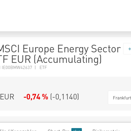
MSCI Europe Energy Sector
TF EUR (Accumulating)
N IE00BMW42637 | ETF
EUR
-0,74 %
(
-0,1140
)
Frankfur