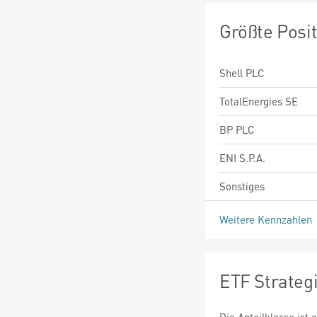
Größte Posi
Shell PLC
TotalEnergies SE
BP PLC
ENI S.P.A.
Sonstiges
Weitere Kennzahlen
ETF Strateg
Die Anteilklasse ist 