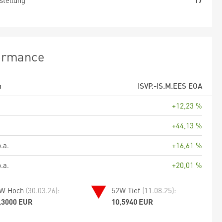
stellung
17
ormance
m
ISVP.-IS.M.EES EOA
+12,23 %
+44,13 %
.a.
+16,61 %
.a.
+20,01 %
W Hoch
(30.03.26):
52W Tief
(11.08.25):
,3000 EUR
10,5940 EUR