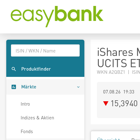
iShares 
UCITS E
Produktfinder
WKN A2QBZ1 | ISI
Märkte
07.08.26 19:33
15,3940
Intro
Indizes & Aktien
Fonds