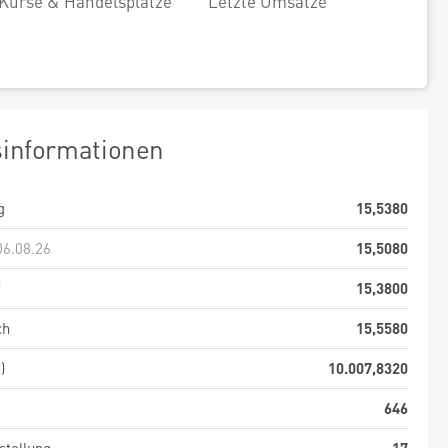
Kurse & Handelsplätze
Letzte Umsätze
sinformationen
g
15,5380
06.08.26
15,5080
f
15,3800
ch
15,5580
)
10.007,8320
646