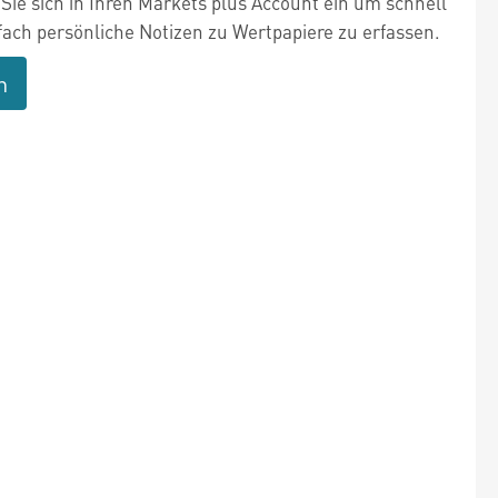
Sie sich in Ihren Markets plus Account ein um schnell
fach persönliche Notizen zu Wertpapiere zu erfassen.
n