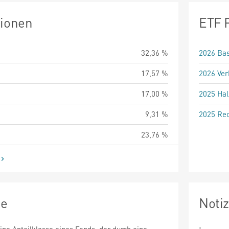
tionen
ETF 
32,36 %
2026 Bas
17,57 %
2026 Ver
17,00 %
2025 Hal
9,31 %
2025 Rec
23,76 %
ie
Noti
eine Anteilklasse eines Fonds, der durch eine