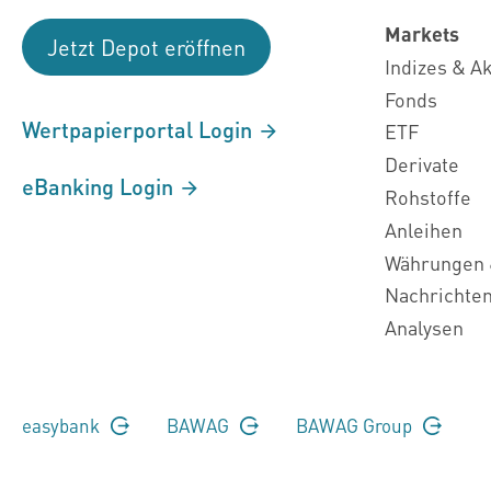
Markets
Jetzt Depot eröffnen
Indizes & A
Fonds
Wertpapierportal Login
ETF
Derivate
eBanking Login
Rohstoffe
Anleihen
Währungen 
Nachrichte
Analysen
easybank
BAWAG
BAWAG Group