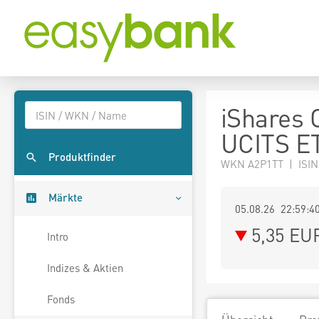
iShares 
UCITS E
Produktfinder
WKN A2P1TT | ISI
Märkte
05.08.26 22:59:4
5,35
EU
Intro
Indizes & Aktien
Fonds