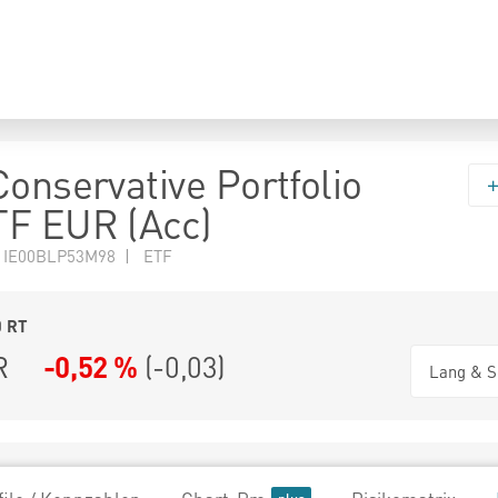
Conservative Portfolio
TF EUR (Acc)
N IE00BLP53M98 | ETF
0
RT
R
-0,52 %
(
-0,03
)
Lang & S