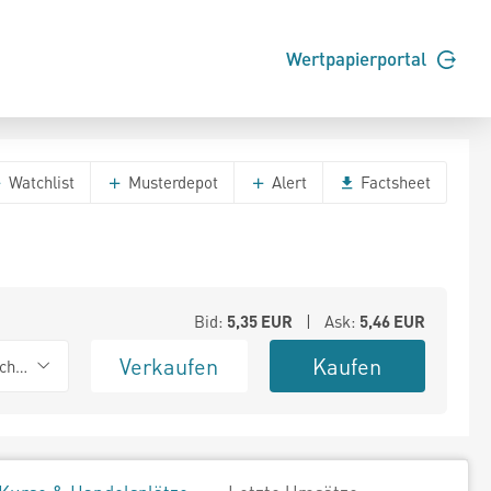
Wertpapierportal
Watchlist
Musterdepot
Alert
Factsheet
Bid:
5,35
EUR
| Ask:
5,46
EUR
Verkaufen
Kaufen
chwarz