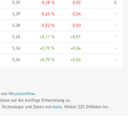
5,39
-0,28 %
-0,02
0
5,39
-0,65 %
-0,04
-
5,38
-0,52 %
-0,03
-
5,40
+0,11 %
+0,01
-
5,36
+0,70 %
+0,04
-
5,36
+0,70 %
+0,04
-
e von
MountainView
.
üsse auf die künftige Entwicklung zu.
. Technologie und Daten von
baha
. Nikkei 225 ©Nikkei Inc.