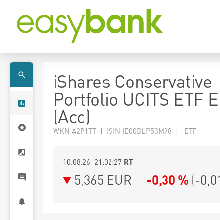
iShares Conservative
Portfolio UCITS ETF 
(Acc)
WKN A2P1TT | ISIN IE00BLP53M98 | ETF
10.08.26 21:02:27
RT
5,365
EUR
-0,30 %
(
-0,0