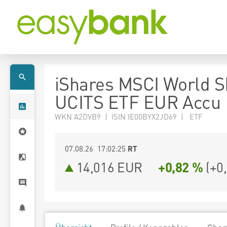
iShares MSCI World S
UCITS ETF EUR Accu
WKN A2DVB9 | ISIN IE00BYX2JD69 | ETF
07.08.26 17:02:25
RT
14,016
EUR
+0,82 %
(
+0