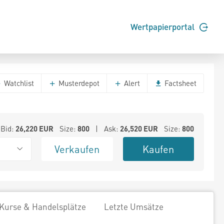
Wertpapierportal
Watchlist
Musterdepot
Alert
Factsheet
Bid:
26,220
EUR
Size:
800
| Ask:
26,520
EUR
Size:
800
Verkaufen
Kaufen
Kurse & Handelsplätze
Letzte Umsätze