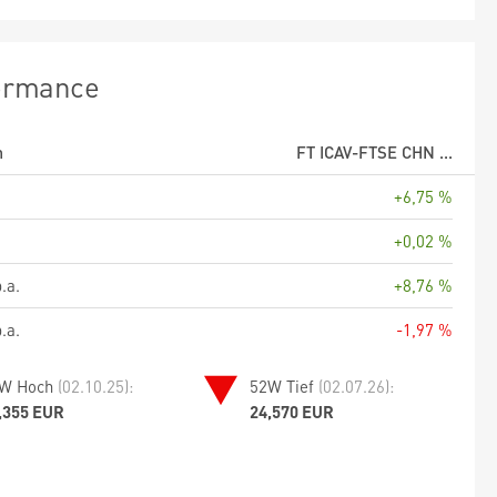
ormance
m
FT ICAV-FTSE CHN ...
+6,75 %
+0,02 %
.a.
+8,76 %
.a.
-1,97 %
W Hoch
(02.10.25):
52W Tief
(02.07.26):
,355 EUR
24,570 EUR