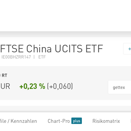
 FTSE China UCITS ETF
N IE00BHZRR147 | ETF
0
RT
UR
+0,23 %
(
+0,060
)
gettex
file / Kennzahlen
Chart-Pro
Risikomatrix