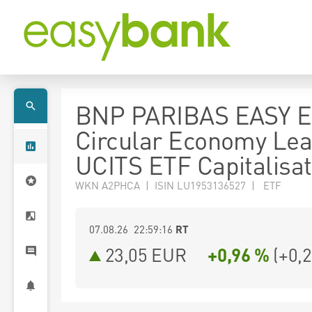
BNP PARIBAS EASY E
Circular Economy Le
UCITS ETF Capitalisat
WKN A2PHCA | ISIN LU1953136527 | ETF
07.08.26 22:59:16
RT
23,05
EUR
+0,96 %
(
+0,