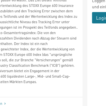
Loggen 
Wertentwicklung des STOXX Europe 600 Insurance
und ein
abzubilden und den Tracking Error zwischen dem
s Teilfonds und der Wertentwicklung des Index zu
Logi
ussichtliche Niveau des Tracking Error unter
gungen ist im Prospekt des Teilfonds angegeben..
tto-Gesamtertragsindex: Die von den
ezahlten Dividenden nach Abzug der Steuern sind
nthalten. Der Index ist ein nach
 gewichteter Index, der die Wertentwicklung von
m STOXX Europe 600 Index (das "ursprüngliche
 soll, die zur Branche "Versicherungen" gemäß
dustry Classification Benchmark ("ICB") gehören.
niversum bietet ein Engagement in der
600 liquidesten Large-, Mid- und Small-Cap-
kelten Märkten Europas.
en