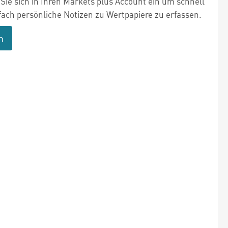
Sie sich in Ihren Markets plus Account ein um schnell
fach persönliche Notizen zu Wertpapiere zu erfassen.
n