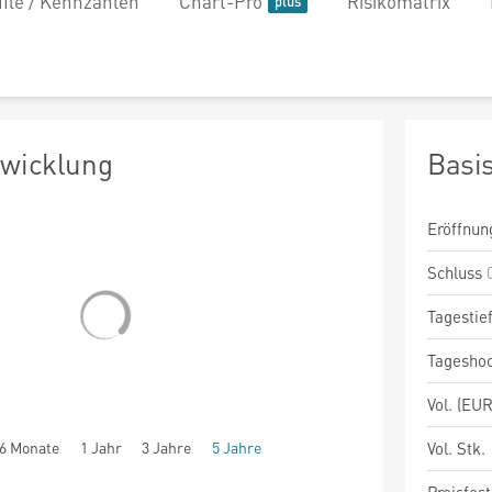
file / Kennzahlen
Chart-Pro
Risikomatrix
twicklung
Basi
Eröffnun
Schluss
Tagestie
Tagesho
Vol. (EUR
6 Monate
1 Jahr
3 Jahre
5 Jahre
Vol. Stk.