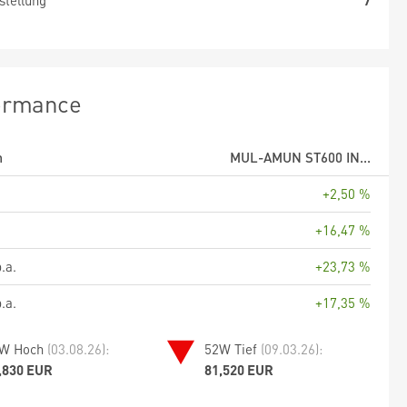
stellung
7
ormance
m
MUL-AMUN ST600 IN...
+2,50 %
+16,47 %
.a.
+23,73 %
.a.
+17,35 %
W Hoch
(03.08.26):
52W Tief
(09.03.26):
,830 EUR
81,520 EUR