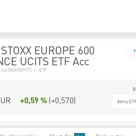
STOXX EUROPE 600
CE UCITS ETF Acc
N LU1834987973 | ETF
B
UR
+0,59 %
(
+0,570
)
Xetra ET