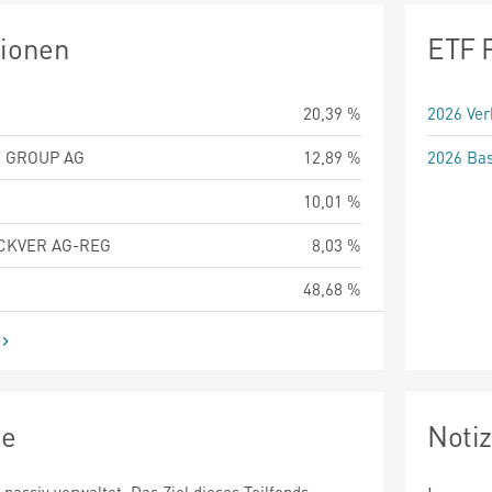
tionen
ETF 
20,39 %
2026 Ver
 GROUP AG
12,89 %
2026 Bas
10,01 %
KVER AG-REG
8,03 %
48,68 %
ie
Noti
 passiv verwaltet. Das Ziel dieses Teilfonds