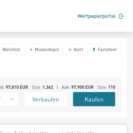
Wertpapierportal
Watchlist
Musterdepot
Alert
Factsheet
id:
97,810
EUR
Size:
1.362
| Ask:
97,900
EUR
Size:
110
Verkaufen
Kaufen
F