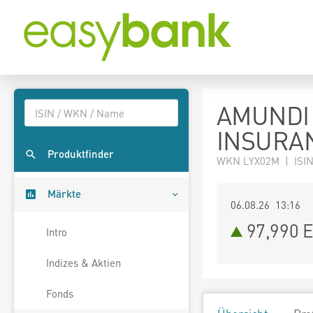
AMUNDI 
INSURAN
Produktfinder
WKN LYX02M | ISI
Märkte
06.08.26 13:16
97,990
E
Intro
Indizes & Aktien
Fonds