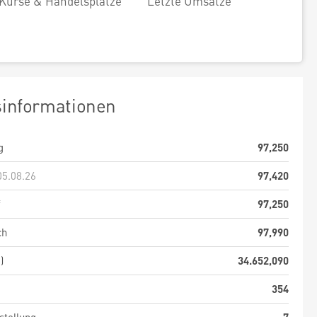
Kurse & Handelsplätze
Letzte Umsätze
sinformationen
g
97,250
05.08.26
97,420
f
97,250
ch
97,990
)
34.652,090
354