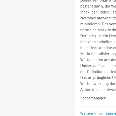
besteht darin, die 
Index (der "Index") 
Nettoinventarwert de
minimieren. Das vora
normalen Marktbedin
Der Index ist ein Ne
Indexbestandteilen g
in der Indexrendite e
Marktkapitalisierung
Wertpapieren aus de
Universum") abbilden
der Definition der In
Das ursprüngliche U
Wertentwicklung der 
Aktien in den entwic
Fondsmanager: -
Weitere Information