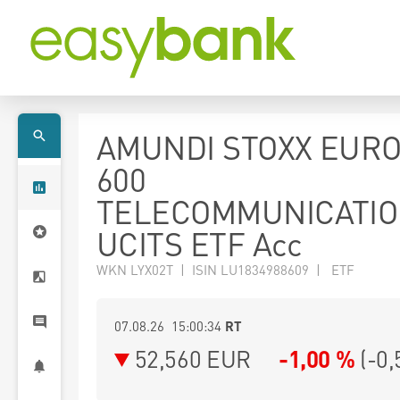
AMUNDI STOXX EUR
600
TELECOMMUNICATI
UCITS ETF Acc
WKN LYX02T | ISIN LU1834988609 | ETF
07.08.26 15:00:34
RT
52,560
EUR
-1,00 %
(
-0,