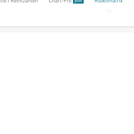
file / Kennzahlen
Chart-Pro
Risikomatrix