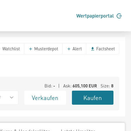
Wertpapierportal
Watchlist
Musterdepot
Alert
Factsheet
Bid:
-
| Ask:
605,100
EUR
Size:
8
Verkaufen
Kaufen
F