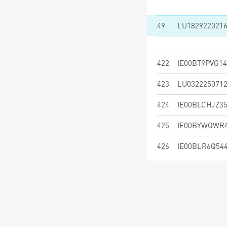
49
LU182922021
422
IE00BT9PVG14
423
LU032225071
424
IE00BLCHJZ3
425
IE00BYWQWR
426
IE00BLR6Q54