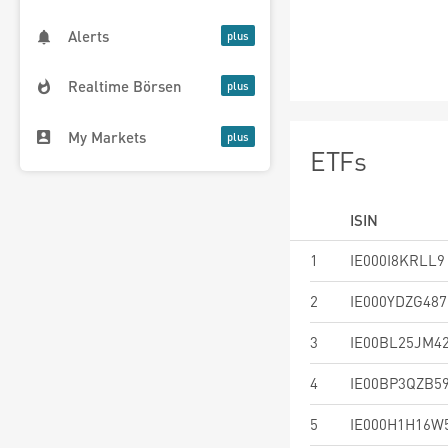
Alerts
Realtime Börsen
My Markets
ETFs
ISIN
1
IE000I8KRLL9
2
IE000YDZG487
3
IE00BL25JM4
4
IE00BP3QZB5
5
IE000H1H16W