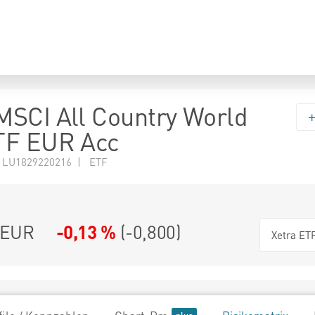
SCI All Country World
TF EUR Acc
 LU1829220216 | ETF
EUR
-0,13 %
(
-0,800
)
Xetra ET